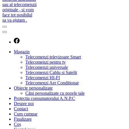
caut telecomanda
magazin de telecomenzi
Magazin
Telecomenzi televizoare Smart
Telecomenzi pentru tv
Telecomenzi universale
Telecomenzi Cablu si Satelit
Telecomenzi HI-FI
Telecomenzi Aer Conditionat
Obiecte personalizate
Căni personalizate cu pozele tale
Protectia consumatorului A.N.P.C
Despre noi
Contact
Cum cumpar
Finalizare
Coș