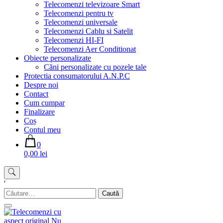
Telecomenzi televizoare Smart
Telecomenzi pentru tv
Telecomenzi universale
Telecomenzi Cablu si Satelit
Telecomenzi HI-FI
Telecomenzi Aer Conditionat
Obiecte personalizate
Căni personalizate cu pozele tale
Protectia consumatorului A.N.P.C
Despre noi
Contact
Cum cumpar
Finalizare
Coș
Contul meu
0
0,00 lei
'
Caută
după: