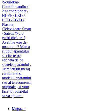
caut telecomanda
magazin de telecomenzi
Magazin