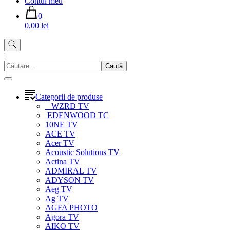
Contul meu
0
0,00 lei
'
Caută
după:
Categorii de produse
WZRD TV
EDENWOOD TC
10NE TV
ACE TV
Acer TV
Acoustic Solutions TV
Actina TV
ADMIRAL TV
ADYSON TV
Aeg TV
Ag TV
AGFA PHOTO
Agora TV
AIKO TV