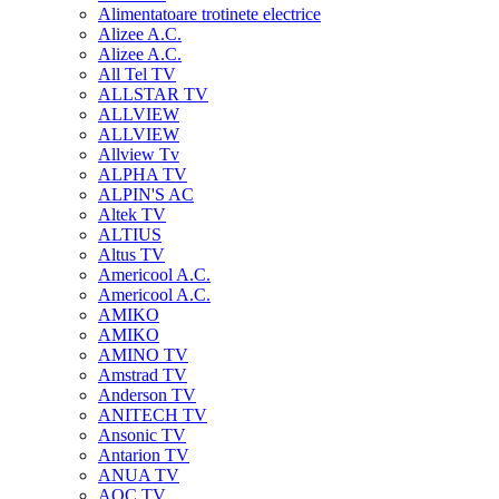
Alimentatoare trotinete electrice
Alizee A.C.
Alizee A.C.
All Tel TV
ALLSTAR TV
ALLVIEW
ALLVIEW
Allview Tv
ALPHA TV
ALPIN'S AC
Altek TV
ALTIUS
Altus TV
Americool A.C.
Americool A.C.
AMIKO
AMIKO
AMINO TV
Amstrad TV
Anderson TV
ANITECH TV
Ansonic TV
Antarion TV
ANUA TV
AOC TV