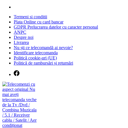
Skip
to
Termeni si conditii
content
Plata Online cu card bancar
GDPR Prelucrarea datelor cu caracter personal
ANPC
Despre noi
Livrarea
Nu ști ce telecomandă ai nevoie?
Identificare telecomanda
Politică cookie-uri (UE)
Politică de rambursări și returnări