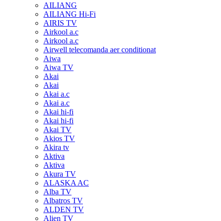
AILIANG
AILIANG Hi-Fi
AIRIS TV
Airkool a.c
Airkool a.c
Airwell telecomanda aer conditionat
Aiwa
Aiwa TV
Akai
Akai
Akai a.c
Akai a.c
Akai hi-fi
Akai hi-fi
Akai TV
Akios TV
Akira tv
Aktiva
Aktiva
Akura TV
ALASKA AC
Alba TV
Albatros TV
ALDEN TV
Alien TV