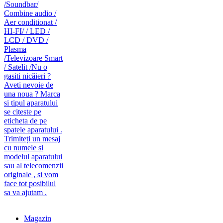
caut telecomanda
magazin de telecomenzi
Magazin