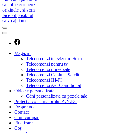
caut telecomanda
magazin de telecomenzi
Magazin
Telecomenzi televizoare Smart
Telecomenzi pentru tv
Telecomenzi universale
Telecomenzi Cablu si Satelit
Telecomenzi HI-FI
Telecomenzi Aer Conditionat
Obiecte personalizate
Căni personalizate cu pozele tale
Protectia consumatorului A.N.P.C
Despre noi
Contact
Cum cumpar
Finalizare
Coș