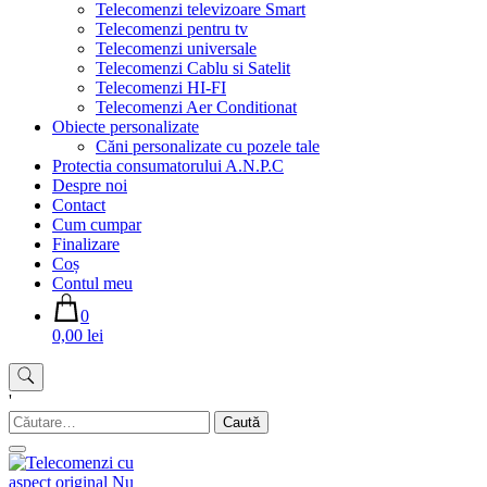
Telecomenzi televizoare Smart
Telecomenzi pentru tv
Telecomenzi universale
Telecomenzi Cablu si Satelit
Telecomenzi HI-FI
Telecomenzi Aer Conditionat
Obiecte personalizate
Căni personalizate cu pozele tale
Protectia consumatorului A.N.P.C
Despre noi
Contact
Cum cumpar
Finalizare
Coș
Contul meu
0
0,00 lei
'
Caută
după: