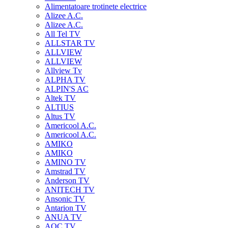
Alimentatoare trotinete electrice
Alizee A.C.
Alizee A.C.
All Tel TV
ALLSTAR TV
ALLVIEW
ALLVIEW
Allview Tv
ALPHA TV
ALPIN'S AC
Altek TV
ALTIUS
Altus TV
Americool A.C.
Americool A.C.
AMIKO
AMIKO
AMINO TV
Amstrad TV
Anderson TV
ANITECH TV
Ansonic TV
Antarion TV
ANUA TV
AOC TV