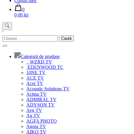
Contul meu
0
0,00 lei
'
Caută
după:
Categorii de produse
WZRD TV
EDENWOOD TC
10NE TV
ACE TV
Acer TV
Acoustic Solutions TV
Actina TV
ADMIRAL TV
ADYSON TV
Aeg TV
Ag TV
AGFA PHOTO
Agora TV
AIKO TV