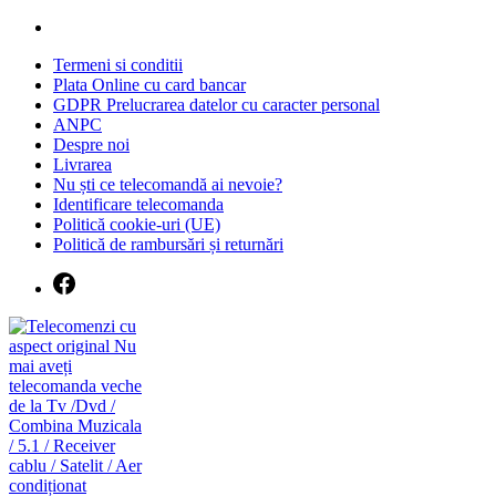
Skip
to
Termeni si conditii
content
Plata Online cu card bancar
GDPR Prelucrarea datelor cu caracter personal
ANPC
Despre noi
Livrarea
Nu ști ce telecomandă ai nevoie?
Identificare telecomanda
Politică cookie-uri (UE)
Politică de rambursări și returnări