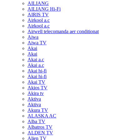
AILIANG
AILIANG Hi-Fi
AIRIS TV
Airkool a.c
Airkool a.c
Airwell telecomanda aer conditionat
Aiwa
Aiwa TV
Akai
Akai
Akai a.c
Akai a.c
Akai hi-fi
Akai hi-fi
Akai TV
Akios TV
Akira tv
Aktiva
Aktiva
Akura TV
ALASKA AC
Alba TV
Albatros TV
ALDEN TV
Alien TV