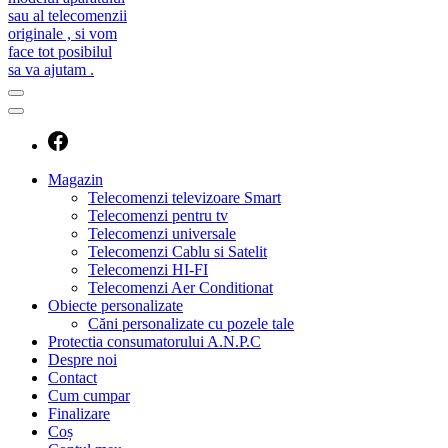
caut telecomanda
magazin de telecomenzi
Magazin
Telecomenzi televizoare Smart
Telecomenzi pentru tv
Telecomenzi universale
Telecomenzi Cablu si Satelit
Telecomenzi HI-FI
Telecomenzi Aer Conditionat
Obiecte personalizate
Căni personalizate cu pozele tale
Protectia consumatorului A.N.P.C
Despre noi
Contact
Cum cumpar
Finalizare
Coș