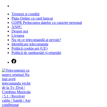
Skip
to
Termeni si conditii
content
Plata Online cu card bancar
GDPR Prelucrarea datelor cu caracter personal
ANPC
Despre noi
Livrarea
Nu ști ce telecomandă ai nevoie?
Identificare telecomanda
Politică cookie-uri (UE)
Politică de rambursări și returnări