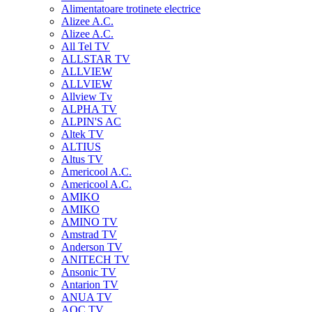
Alimentatoare trotinete electrice
Alizee A.C.
Alizee A.C.
All Tel TV
ALLSTAR TV
ALLVIEW
ALLVIEW
Allview Tv
ALPHA TV
ALPIN'S AC
Altek TV
ALTIUS
Altus TV
Americool A.C.
Americool A.C.
AMIKO
AMIKO
AMINO TV
Amstrad TV
Anderson TV
ANITECH TV
Ansonic TV
Antarion TV
ANUA TV
AOC TV