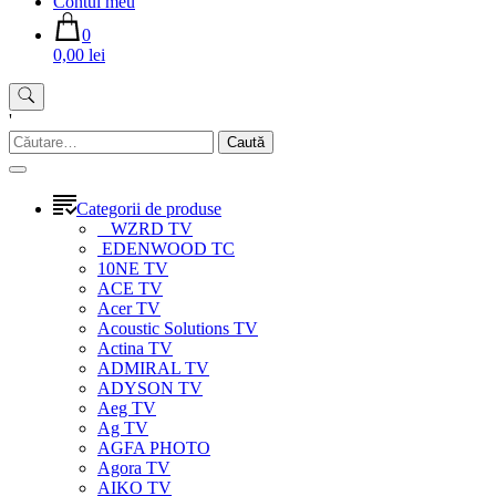
Contul meu
0
0,00 lei
'
Caută
după:
Categorii de produse
WZRD TV
EDENWOOD TC
10NE TV
ACE TV
Acer TV
Acoustic Solutions TV
Actina TV
ADMIRAL TV
ADYSON TV
Aeg TV
Ag TV
AGFA PHOTO
Agora TV
AIKO TV