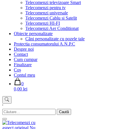
Telecomenzi televizoare Smart
Telecomenzi pentru tv
Telecomenzi universale
Telecomenzi Cablu si Satelit
Telecomenzi HI-FI
Telecomenzi Aer Conditionat
Obiecte personalizate
Căni personalizate cu pozele tale
Protectia consumatorului A.N.P.C
Despre noi
Contact
Cum cumpar
Finalizare
Coș
Contul meu
0
0,00 lei
'
Caută
după: