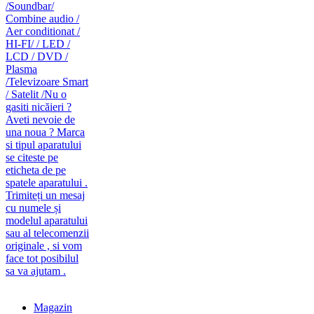
caut telecomanda
magazin de telecomenzi
Magazin