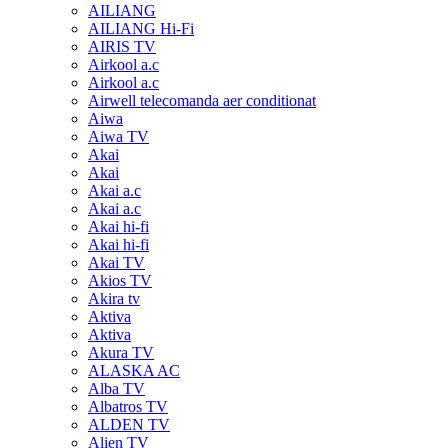
AILIANG
AILIANG Hi-Fi
AIRIS TV
Airkool a.c
Airkool a.c
Airwell telecomanda aer conditionat
Aiwa
Aiwa TV
Akai
Akai
Akai a.c
Akai a.c
Akai hi-fi
Akai hi-fi
Akai TV
Akios TV
Akira tv
Aktiva
Aktiva
Akura TV
ALASKA AC
Alba TV
Albatros TV
ALDEN TV
Alien TV